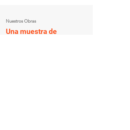
Nuestros Obras
Una muestra de
nuestros trabajos
En Gasalla Desarrollos y construcciones, nos
enorgullece mostrar algunos de nuestros
proyectos anteriores. Hemos trabajado en
una amplia variedad de proyectos, desde la
construcción de edificios comerciales hasta
proyectos residenciales.
Seguro estamos a la altura de poder
realizar juntos tu próximo proyecto.