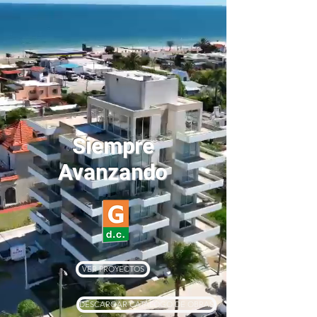
INICIO
OBRAS
EMPRESA
CONTACTO
Siempre
Avanzando
VER PROYECTOS
DESCARGAR CATÁLOGO DE OBRAS